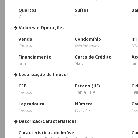
Quartos
Suítes
Ba
2
1
1
Valores e Operações
Venda
Condomínio
IP
Consulte
Não Informado
Não
Financiamento
Carta de Crédito
Ac
Sim
Não
Si
Localização do Imóvel
CEP
Estado (UF)
Ci
Bahia - BA
Fei
Consulte
Logradouro
Número
Co
Consulte
Consulte
Con
Descrição/Características
Características do Imóvel
Ca