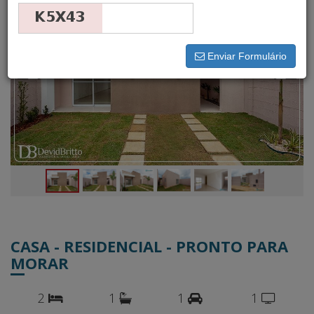
Enviar Formulário
CASA - RESIDENCIAL - PRONTO PARA
MORAR
2
1
1
1