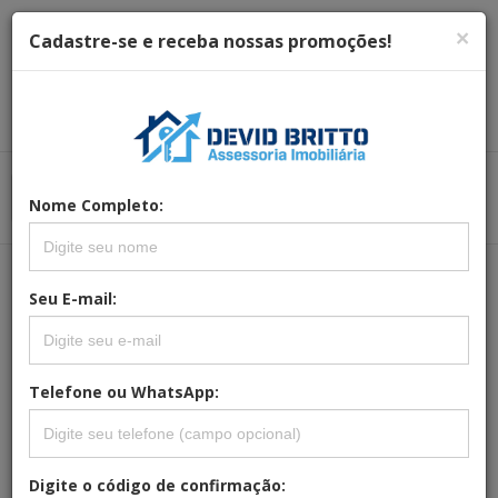
×
Cadastre-se e receba nossas promoções!
Menu
Menu Principal
Nome Completo:
Principal
Seu E-mail:
REFERÊNCIA: OUTSIDE-01
GARDÊNIA OUTSIDE - CASA 2
QUARTOS NO JARDIM EUROPA -
Telefone ou WhatsApp:
MANGABEIRA
Digite o código de confirmação: