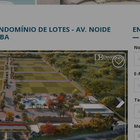
 código de confirmação:
NDOMÍNIO DE LOTES - AV. NOIDE
E
Enviar For
-BA
N
E-
Te
M