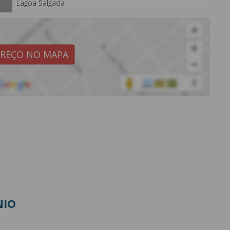
Lagoa Salgada
EREÇO NO MAPA
NIO