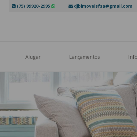
(75) 99920-2995
djbimoveisfsa@gmail.com
re-se e receba nossas promoções!
Alugar
Lançamentos
Inf
ompleto:
il:
e ou WhatsApp: